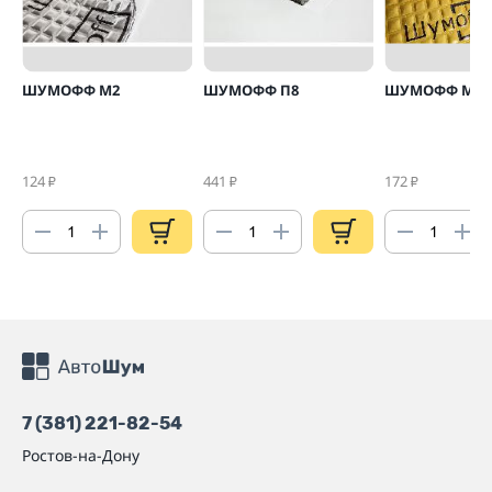
ШУМОФФ М2
ШУМОФФ П8
ШУМОФФ М4
124
441
172
₽
₽
₽
7 (381) 221-82-54
Ростов-на-Дону