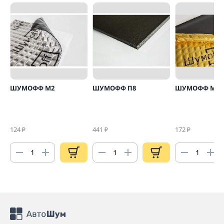
ШУМОФФ М2
ШУМОФФ П8
ШУМОФФ М4
124
441
172
₽
₽
₽